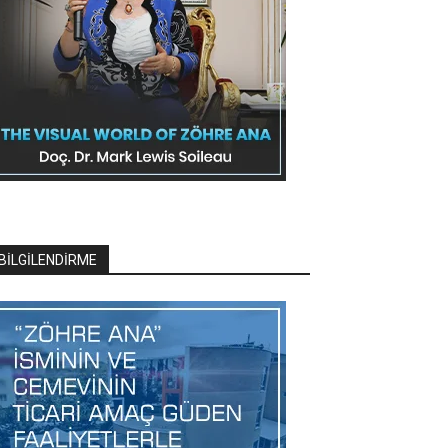
BİLGİLENDİRME