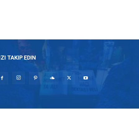
IZI TAKIP EDIN
cu, Muharrem Ayı, Alevilik nedir, Alevi ne demek