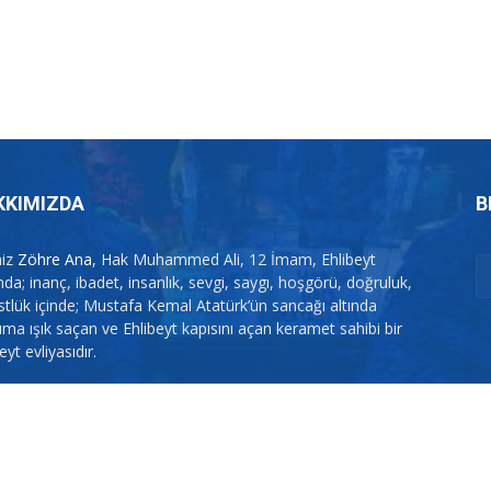
KKIMIZDA
B
miz
Zöhre Ana
, Hak Muhammed Ali, 12 İmam, Ehlibeyt
da; inanç, ibadet, insanlık, sevgi, saygı, hoşgörü, doğruluk,
stlük içinde; Mustafa Kemal Atatürk’ün sancağı altında
uma ışık saçan ve Ehlibeyt kapısını açan keramet sahibi bir
eyt evliyasıdır.
şim:
zohreana@zohreana.com
itemiz Pirimiz Zöhre Ana'yı seven kişiler tarafından kurulmuştur. Muharrem Oru