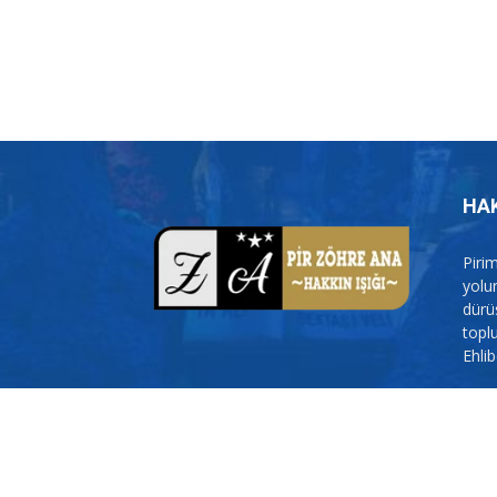
HA
Piri
yolun
dürü
topl
Ehlib
İleti
© 2007-2026 Pir Zöhre Ana. Tüm Hakları Saklıdır. Web S