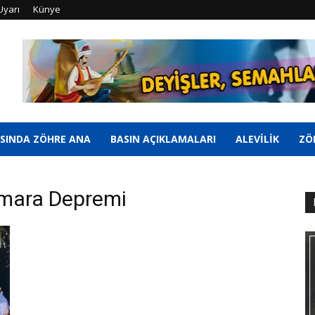
Uyarı
Künye
SINDA ZÖHRE ANA
BASIN AÇIKLAMALARI
ALEVİLİK
ZÖ
rmara Depremi