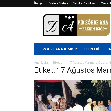
İletişim
Video Galeri
Gizlilik Politikası
Yasal 
Pir
Zöhre
Ana
ZÖHRE ANA KİMDİR
ESERLERİ
BA
Ana Sayfa
Etiketler
17 Ağustos Marmara Depremi
Etiket: 17 Ağustos Ma