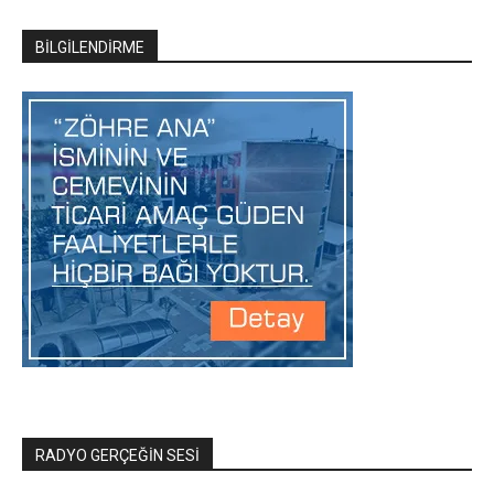
BİLGİLENDİRME
RADYO GERÇEĞİN SESİ