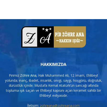
HAKKIMIZDA
Pirimiz
Zöhre Ana
, Hak Muhammed Ali, 12 İmam, Ehlibeyt
yolunda; inanç, ibadet, insanlık, sevgi, saygı, hoşgörü, doğruluk,
dürüstlük içinde; Mustafa Kemal Atatürk’ün sancağı altında
topluma ışık saçan ve Ehlibeyt kapısını açan keramet sahibi bir
Ehlibeyt evliyasıdır.
İletişim:
zohreana@zohreana.com