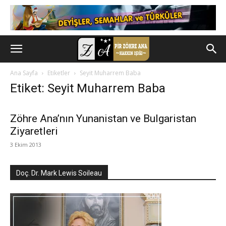
Ana Sayfa
Etiketler
Seyit Muharrem Baba
Etiket: Seyit Muharrem Baba
Zöhre Ana’nın Yunanistan ve Bulgaristan
Ziyaretleri
3 Ekim 2013
Doç. Dr. Mark Lewis Soileau