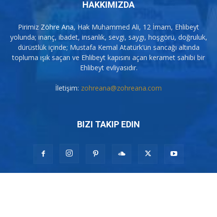
HAKKIMIZDA
Pirimiz
Zöhre Ana
, Hak Muhammed Ali, 12 İmam, Ehlibeyt
yolunda; inanç, ibadet, insanlık, sevgi, saygı, hoşgörü, doğruluk,
dürüstlük içinde; Mustafa Kemal Atatürk’ün sancağı altında
topluma ışık saçan ve Ehlibeyt kapısını açan keramet sahibi bir
Ehlibeyt evliyasıdır.
İletişim:
zohreana@zohreana.com
BIZI TAKIP EDIN
© 2007-2026 Pir Zöhre Ana. Tüm Hakları Saklıdır. Web Sitemiz Pirimiz
Zöhre Ana'yı seven kişiler tarafından kurulmuştur. Muharrem Orucu,
Muharrem Ayı, Alevilik nedir, Alevi ne demek