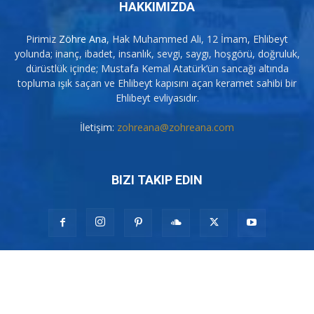
HAKKIMIZDA
Pirimiz
Zöhre Ana
, Hak Muhammed Ali, 12 İmam, Ehlibeyt
yolunda; inanç, ibadet, insanlık, sevgi, saygı, hoşgörü, doğruluk,
dürüstlük içinde; Mustafa Kemal Atatürk’ün sancağı altında
topluma ışık saçan ve Ehlibeyt kapısını açan keramet sahibi bir
Ehlibeyt evliyasıdır.
İletişim:
zohreana@zohreana.com
BIZI TAKIP EDIN
© 2007-2026 Pir Zöhre Ana. Tüm Hakları Saklıdır. Web Sitemiz Pirimiz
Zöhre Ana'yı seven kişiler tarafından kurulmuştur. Muharrem Orucu,
Muharrem Ayı, Alevilik nedir, Alevi ne demek