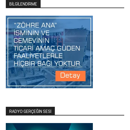
BİLGİLENDİRME
RADYO GERÇEĞİN SESİ