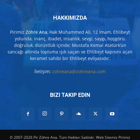
HAKKIMIZDA
Pirimiz
Zöhre Ana
, Hak Muhammed Ali, 12 İmam, Ehlibeyt
yolunda; inanç, ibadet, insanlık, sevgi, saygı, hoşgörü,
doğruluk, dürüstlük içinde; Mustafa Kemal Atatürk’ün
sancağı altında topluma ışık saçan ve Ehlibeyt kapısını açan
keramet sahibi bir Ehlibeyt evliyasıdır.
İletişim:
zohreana@zohreana.com
BIZI TAKIP EDIN
© 2007-2026 Pir Zöhre Ana. Tüm Hakları Saklıdır. Web Sitemiz Pirimiz