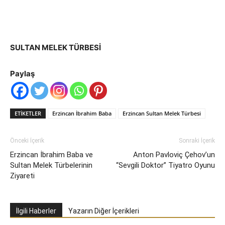
SULTAN MELEK TÜRBESİ
Paylaş
ETIKETLER
Erzincan İbrahim Baba
Erzincan Sultan Melek Türbesi
Önceki İçerik
Sonraki İçerik
Erzincan İbrahim Baba ve
Anton Pavloviç Çehov’un
Sultan Melek Türbelerinin
“Sevgili Doktor” Tiyatro Oyunu
Ziyareti
İlgili Haberler
Yazarın Diğer İçerikleri