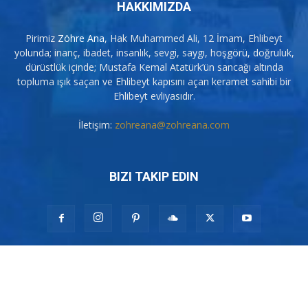
HAKKIMIZDA
Pirimiz
Zöhre Ana
, Hak Muhammed Ali, 12 İmam, Ehlibeyt
yolunda; inanç, ibadet, insanlık, sevgi, saygı, hoşgörü, doğruluk,
dürüstlük içinde; Mustafa Kemal Atatürk’ün sancağı altında
topluma ışık saçan ve Ehlibeyt kapısını açan keramet sahibi bir
Ehlibeyt evliyasıdır.
İletişim:
zohreana@zohreana.com
BIZI TAKIP EDIN
© 2007-2026 Pir Zöhre Ana. Tüm Hakları Saklıdır. Web Sitemiz Pirimiz
Zöhre Ana'yı seven kişiler tarafından kurulmuştur. Muharrem Orucu,
Muharrem Ayı, Alevilik nedir, Alevi ne demek