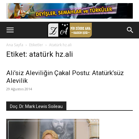
Ana Sayfa
Etiketler
Atatürk hz.ali
Etiket: atatürk hz.ali
Ali’siz Aleviliğin Çakal Postu: Atatürk’süz
Alevilik
29 Ağustos 2014
Doç. Dr. Mark Lewis Soileau