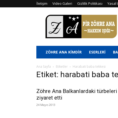
İletişim
Video Galeri
Gizlilik Politikası
Yasal 
Pir
Zöhre
Ana
ZÖHRE ANA KİMDİR
ESERLERİ
BA
Ana Sayfa
Etiketler
Harabati baba tekkesi
Etiket: harabati baba t
Zöhre Ana Balkanlardaki türbeleri
ziyaret etti
24 Mayıs 2013