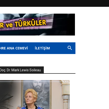
HRE ANA CEMEVİ
İLETİŞİM
Doç. Dr. Mark Lewis Soileau