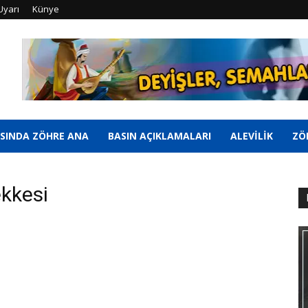
Uyarı
Künye
SINDA ZÖHRE ANA
BASIN AÇIKLAMALARI
ALEVİLİK
ZÖ
ekkesi