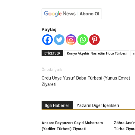
Paylaş
ETIKETLER
Konya Akşehir Nasrettin Hoca Türbesi
n
Önceki İçerik
Ordu Ünye Yusuf Baba Türbesi (Yunus Emre)
Ziyareti
İlgili Haberler
Yazarın Diğer İçerikleri
Ankara Beypazarı Seyid Muharrem
Zöhre Ana’n
(Yediler Türbesi) Ziyareti
Türbe Ziyare