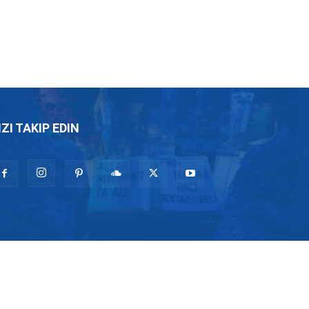
IZI TAKIP EDIN
u, Muharrem Ayı, Alevilik nedir, Alevi ne demek