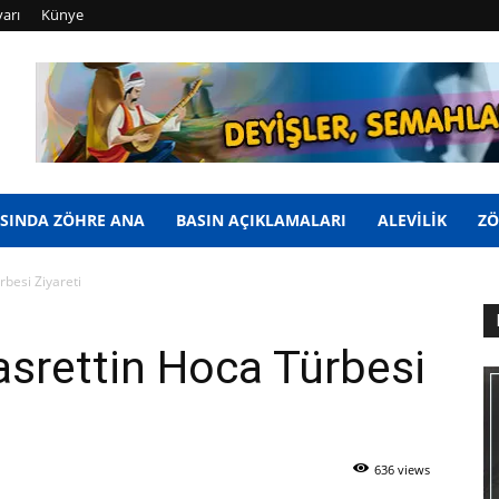
yarı
Künye
SINDA ZÖHRE ANA
BASIN AÇIKLAMALARI
ALEVİLİK
ZÖ
besi Ziyareti
srettin Hoca Türbesi
636 views