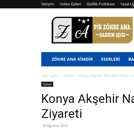
İletişim
Video Galeri
Gizlilik Politikası
Yasal U
Pir
Zöhre
Ana
ZÖHRE ANA KİMDİR
ESERLERİ
BA
Ana Sayfa
Genel
Konya Akşehir Nasrettin Hoca Tür
Genel
Konya Akşehir Na
Ziyareti
24 Ağustos 2010