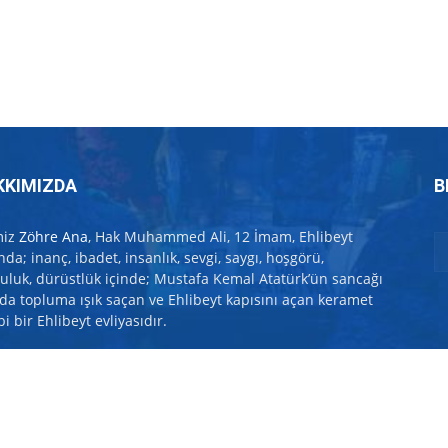
KKIMIZDA
B
miz
Zöhre Ana
, Hak Muhammed Ali, 12 İmam, Ehlibeyt
nda; inanç, ibadet, insanlık, sevgi, saygı, hoşgörü,
uluk, dürüstlük içinde; Mustafa Kemal Atatürk’ün sancağı
nda topluma ışık saçan ve Ehlibeyt kapısını açan keramet
i bir Ehlibeyt evliyasıdır.
işim:
zohreana@zohreana.com
itemiz Pirimiz Zöhre Ana'yı seven kişiler tarafından kurulmuştur. Muharrem Oruc