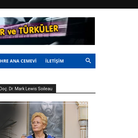
HRE ANA CEMEVİ
İLETİŞİM
Doç. Dr. Mark Lewis Soileau