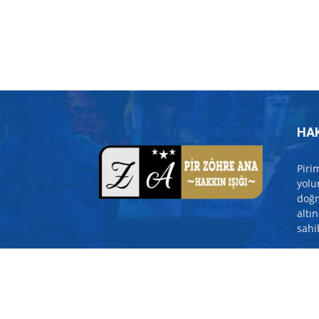
HA
Piri
yolu
doğr
altı
sahib
İlet
© 2007-2026 Pir Zöhre Ana. Tüm Hakları Saklıdır. Web S