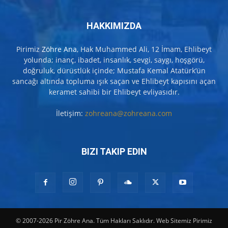
HAKKIMIZDA
Pirimiz
Zöhre Ana
, Hak Muhammed Ali, 12 İmam, Ehlibeyt
yolunda; inanç, ibadet, insanlık, sevgi, saygı, hoşgörü,
doğruluk, dürüstlük içinde; Mustafa Kemal Atatürk’ün
sancağı altında topluma ışık saçan ve Ehlibeyt kapısını açan
keramet sahibi bir Ehlibeyt evliyasıdır.
İletişim:
zohreana@zohreana.com
BIZI TAKIP EDIN
© 2007-2026 Pir Zöhre Ana. Tüm Hakları Saklıdır. Web Sitemiz Pirimiz