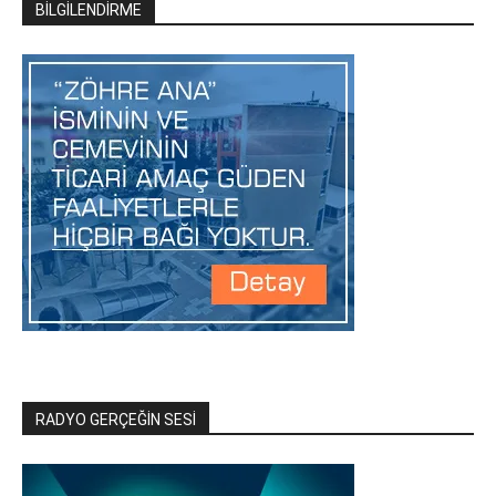
BİLGİLENDİRME
RADYO GERÇEĞİN SESİ