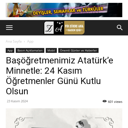
Ana Sayfa
App
App
Basın Açıklamaları
Mobil
Önemli Günler ve Haberler
Başöğretmenimiz Atatürk’e
Minnetle: 24 Kasım
Öğretmenler Günü Kutlu
Olsun
23 Kasım 2024
601 views