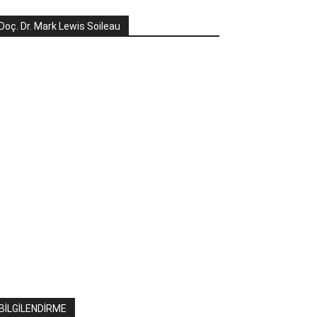
Doç. Dr. Mark Lewis Soileau
BİLGİLENDİRME