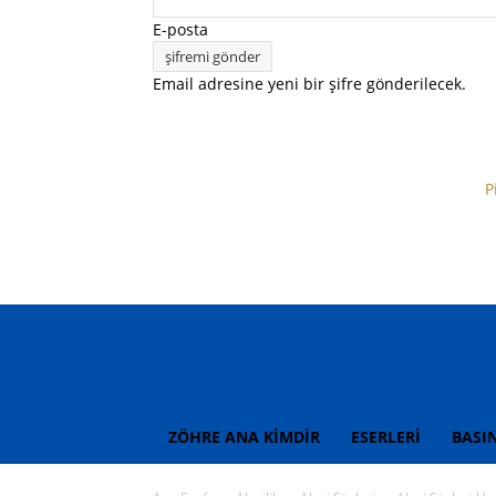
E-posta
Email adresine yeni bir şifre gönderilecek.
P
ZÖHRE ANA KİMDİR
ESERLERİ
BASI