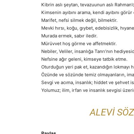
Kibrin aslı şeytan, tevazuunun aslı Rahman’d
Kimsenin ayıbını arama, kendi ayıbını görür 
Marifet, nefsi silmek değil, bilmektir.
Mevki hırsı, koğu, gıybet, edebisizlik, hıyane
Murada ermek, sabır iledir.
Mürüvvet hoş görme ve affetmektir.
Nebiler, Veliler, insanlığa Tanrı’nın hediyesid
Nefsine ağır geleni, kimseye tatbik etme.
Oturduğun yeri pak et, kazandığın lokmayı h
Özünde ve sözünde temiz olmayanların, iman
Sevgi ve acıma, insanlık; hiddet ve şehvet is
Yolumuz; ilim, irfan ve insanlık sevgisi üzer
ALEVI SÖZ
Paylaş