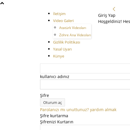
İletişim
Giriş Yap
Video Galeri
Hoşgeldiniz! He
Atatürk Videoları
Zöhre Ana Videoları
Gizlilik Politikası
Yasal Uyarı
Künye
kullanıcı adınız
Şifre
Parolanızı mı unuttunuz? yardım almak
Şifre kurtarma
Şifrenizi Kurtarın