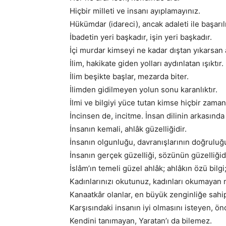
Hiçbir milleti ve insanı ayıplamayınız.
Hükümdar (idareci), ancak adaleti ile başarılı
İbadetin yeri başkadır, işin yeri başkadır.
İçi murdar kimseyi ne kadar dıştan yıkarsan
İlim, hakikate giden yolları aydınlatan ışıktır.
İlim beşikte başlar, mezarda biter.
İlimden gidilmeyen yolun sonu karanlıktır.
İlmi ve bilgiyi yüce tutan kimse hiçbir zama
İncinsen de, incitme. İnsan dilinin arkasında g
İnsanın kemali, ahlâk güzelliğidir.
İnsanın olgunluğu, davranışlarının doğruluğ
İnsanın gerçek güzeIIiği, sözünün güzeIIiğidi
İslâm’ın temeli güzel ahlâk; ahlâkın özü bilgi;
Kadınlarınızı okutunuz, kadınları okumayan 
Kanaatkâr olanlar, en büyük zenginliğe sahip
Karşısındaki insanın iyi olmasını isteyen, önc
Kendini tanımayan, Yaratan’ı da bilemez.