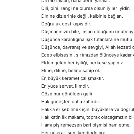
Dil mızraktan, daha derin yaralar.
Dili, dini, rengi ne olursa olsun iyiler iyidir.
Dinine dizlerinle değil, kalbinle bağlan.
Doğruluk dost kapısıdır.
Düşmanınızın bile, insan olduğunu unutmayı
Düşünce karanlığına ışık tutanlara ne mutlu
Düşünce, davranış ve sevgiyi, Allah lezzeti o
Edep elbisesini, sırtınızdan ölünceye kadar 
Elden gelen her iyiliği, herkese yapınız.
Eline, diline, beline sahip ol.
En büyük keramet çalışmaktır.
En yüce servet, ilimdir.
Göze nur gönülden gelir.
Hak güneşten daha zahirdir.
Hakk’a erişebilmek için, büyüklere ve doğrul
Hakikatin ilk makamı, toprak olacağımızın bil
Hamı pişiremezsen bari pişmişi ham etme.
Her ne arar isen, kendinde ara.