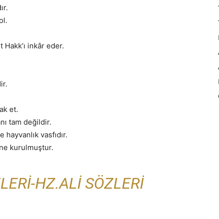
ır.
ol.
t Hakk’ı inkâr eder.
ir.
ak et.
ı tam değildir.
e hayvanlık vasfıdır.
ine kurulmuştur.
LERI-HZ.ALI SÖZLERI