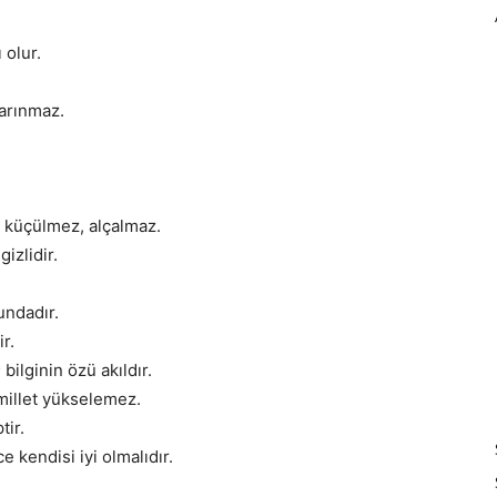
 olur.
 arınmaz.
n küçülmez, alçalmaz.
izlidir.
undadır.
r.
 bilginin özü akıldır.
millet yükselemez.
tir.
e kendisi iyi olmalıdır.