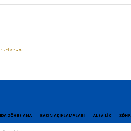
ir Zöhre Ana
NDA ZÖHRE ANA
BASIN AÇIKLAMALARI
ALEVİLİK
ZÖHR