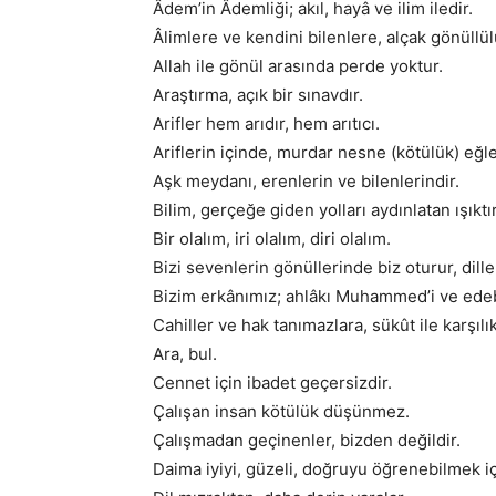
Âdem’in Âdemliği; akıl, hayâ ve ilim iledir.
Âlimlere ve kendini bilenlere, alçak gönüllül
Allah ile gönül arasında perde yoktur.
Araştırma, açık bir sınavdır.
Arifler hem arıdır, hem arıtıcı.
Ariflerin içinde, murdar nesne (kötülük) eğ
Aşk meydanı, erenlerin ve bilenlerindir.
Bilim, gerçeğe giden yolları aydınlatan ışıktır
Bir olalım, iri olalım, diri olalım.
Bizi sevenlerin gönüllerinde biz oturur, dil
Bizim erkânımız; ahlâkı Muhammed’i ve edebi 
Cahiller ve hak tanımazlara, sükût ile karşılık
Ara, bul.
Cennet için ibadet geçersizdir.
Çalışan insan kötülük düşünmez.
Çalışmadan geçinenler, bizden değildir.
Daima iyiyi, güzeli, doğruyu öğrenebilmek 