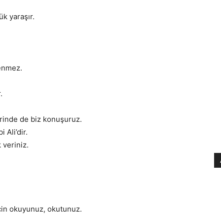
ük yaraşır.
lenmez.
.
lerinde de biz konuşuruz.
Ali’dir.
 veriniz.
için okuyunuz, okutunuz.