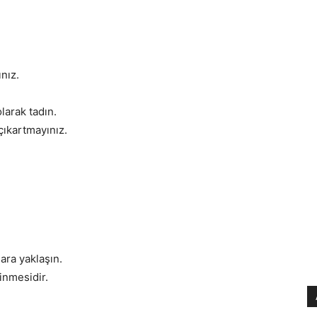
nız.
larak tadın.
çıkartmayınız.
ara yaklaşın.
inmesidir.