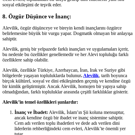
sosyal etkileşimi de teşvik eder.
8.
Özgür Düşünce ve İnanç:
Alevilik, özgür düşünceye ve bireyin kendi inançlarını özgürce
belirlemesine büyük bir vurgu yapar. Dogmatik olmayan bir anlayışa
sahiptir.
Alevilik, geniş bir yelpazede farklı inançları ve uygulamaları içerir,
bu nedenle bu özellikler genellemedir ve her Alevi topluluğu farklı
özelliklere sahip olabilir.
Alevilik, özellikle Türkiye, Azerbaycan, İran, Irak ve Suriye gibi
bölgelerde yaşayan topluluklarda bulunur
.
Alevilik
, tarih boyunca
birçok kültürel, sosyal ve dini etkileşimden geçmiş ve kendine özgü
bir kimlik geliştirmiştir. Ancak Alevilik, homojen bir yapıya sahip
olmadığından, farklı topluluklar arasında çeşitli farklılıklar gösterir.
Alevilik’in temel özellikleri şunlardır:
İnanç ve İbadet:
Alevilik, İslam’ın Şii koluna mensuptur,
ancak kendine özgü bir ibadet ve inanç sistemine sahiptir.
Cem adı verilen toplu ibadetleri ve dede adı verilen dini
liderlerin rehberliğindeki cem evleri, Alevilik’te önemli yer
tutar.