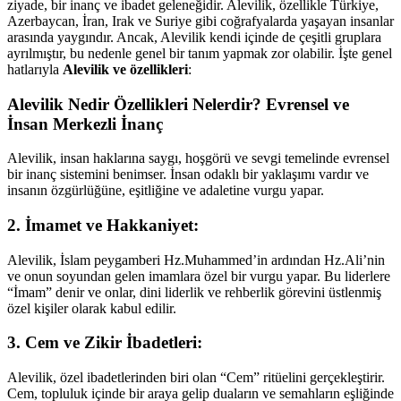
ziyade, bir inanç ve ibadet geleneğidir. Alevilik, özellikle Türkiye,
Azerbaycan, İran, Irak ve Suriye gibi coğrafyalarda yaşayan insanlar
arasında yaygındır. Ancak, Alevilik kendi içinde de çeşitli gruplara
ayrılmıştır, bu nedenle genel bir tanım yapmak zor olabilir. İşte genel
hatlarıyla
Alevilik ve özellikleri
:
Alevilik Nedir Özellikleri Nelerdir? Evrensel ve
İnsan Merkezli İnanç
Alevilik, insan haklarına saygı, hoşgörü ve sevgi temelinde evrensel
bir inanç sistemini benimser. İnsan odaklı bir yaklaşımı vardır ve
insanın özgürlüğüne, eşitliğine ve adaletine vurgu yapar.
2.
İmamet ve Hakkaniyet:
Alevilik, İslam peygamberi Hz.Muhammed’in ardından Hz.Ali’nin
ve onun soyundan gelen imamlara özel bir vurgu yapar. Bu liderlere
“İmam” denir ve onlar, dini liderlik ve rehberlik görevini üstlenmiş
özel kişiler olarak kabul edilir.
3.
Cem ve Zikir İbadetleri:
Alevilik, özel ibadetlerinden biri olan “Cem” ritüelini gerçekleştirir.
Cem, topluluk içinde bir araya gelip duaların ve semahların eşliğinde