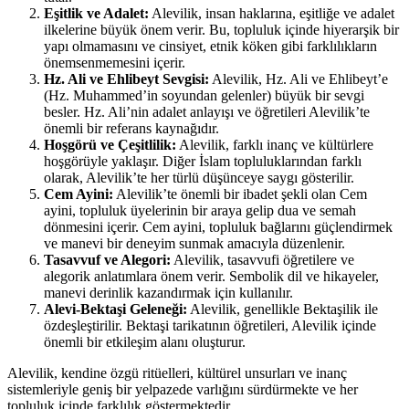
Eşitlik ve Adalet:
Alevilik, insan haklarına, eşitliğe ve adalet
ilkelerine büyük önem verir. Bu, topluluk içinde hiyerarşik bir
yapı olmamasını ve cinsiyet, etnik köken gibi farklılıkların
önemsenmemesini içerir.
Hz. Ali ve Ehlibeyt Sevgisi:
Alevilik, Hz. Ali ve Ehlibeyt’e
(Hz. Muhammed’in soyundan gelenler) büyük bir sevgi
besler. Hz. Ali’nin adalet anlayışı ve öğretileri Alevilik’te
önemli bir referans kaynağıdır.
Hoşgörü ve Çeşitlilik:
Alevilik, farklı inanç ve kültürlere
hoşgörüyle yaklaşır. Diğer İslam topluluklarından farklı
olarak, Alevilik’te her türlü düşünceye saygı gösterilir.
Cem Ayini:
Alevilik’te önemli bir ibadet şekli olan Cem
ayini, topluluk üyelerinin bir araya gelip dua ve semah
dönmesini içerir. Cem ayini, topluluk bağlarını güçlendirmek
ve manevi bir deneyim sunmak amacıyla düzenlenir.
Tasavvuf ve Alegori:
Alevilik, tasavvufi öğretilere ve
alegorik anlatımlara önem verir. Sembolik dil ve hikayeler,
manevi derinlik kazandırmak için kullanılır.
Alevi-Bektaşi Geleneği:
Alevilik, genellikle Bektaşilik ile
özdeşleştirilir. Bektaşi tarikatının öğretileri, Alevilik içinde
önemli bir etkileşim alanı oluşturur.
Alevilik, kendine özgü ritüelleri, kültürel unsurları ve inanç
sistemleriyle geniş bir yelpazede varlığını sürdürmekte ve her
topluluk içinde farklılık göstermektedir.