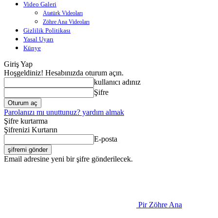
Video Galeri
Atatürk Videoları
Zöhre Ana Videoları
Gizlilik Politikası
Yasal Uyarı
Künye
Giriş Yap
Hoşgeldiniz! Hesabınızda oturum açın.
kullanıcı adınız
Şifre
Parolanızı mı unuttunuz? yardım almak
Şifre kurtarma
Şifrenizi Kurtarın
E-posta
Email adresine yeni bir şifre gönderilecek.
Pir Zöhre Ana