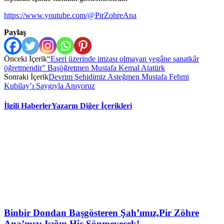
https://www.youtube.com/@PirZohreAna
Paylaş
Önceki İçerik
“Eseri üzerinde imzası olmayan yegâne sanatkâr
öğretmendir” Başöğretmen Mustafa Kemal Atatürk
Sonraki İçerik
Devrim Şehidimiz Asteğmen Mustafa Fehmi
Kubilay’ı Saygıyla Anıyoruz
İlgili Haberler
Yazarın Diğer İçerikleri
Binbir Dondan Başgösteren Şah’ımız,Pir Zöhre
Ana’mız: Işığın Hiç Sönmeyecek!