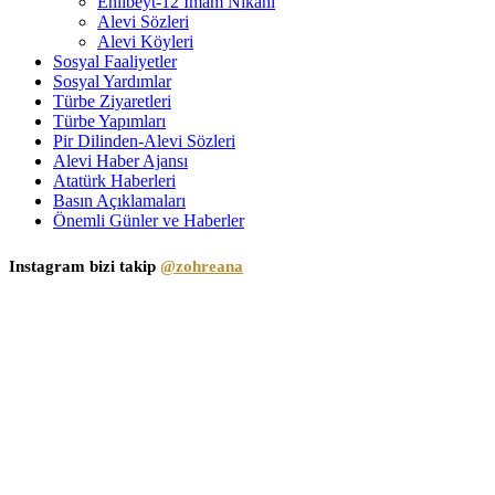
Ehlibeyt-12 İmam Nikâhı
Alevi Sözleri
Alevi Köyleri
Sosyal Faaliyetler
Sosyal Yardımlar
Türbe Ziyaretleri
Türbe Yapımları
Pir Dilinden-Alevi Sözleri
Alevi Haber Ajansı
Atatürk Haberleri
Basın Açıklamaları
Önemli Günler ve Haberler
Instagram bizi takip
@zohreana