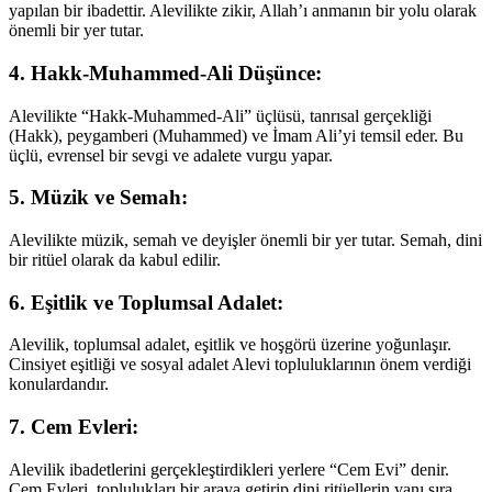
yapılan bir ibadettir. Alevilikte zikir, Allah’ı anmanın bir yolu olarak
önemli bir yer tutar.
4.
Hakk-Muhammed-Ali Düşünce:
Alevilikte “Hakk-Muhammed-Ali” üçlüsü, tanrısal gerçekliği
(Hakk), peygamberi (Muhammed) ve İmam Ali’yi temsil eder. Bu
üçlü, evrensel bir sevgi ve adalete vurgu yapar.
5.
Müzik ve Semah:
Alevilikte müzik, semah ve deyişler önemli bir yer tutar. Semah, dini
bir ritüel olarak da kabul edilir.
6.
Eşitlik ve Toplumsal Adalet:
Alevilik, toplumsal adalet, eşitlik ve hoşgörü üzerine yoğunlaşır.
Cinsiyet eşitliği ve sosyal adalet Alevi topluluklarının önem verdiği
konulardandır.
7.
Cem Evleri:
Alevilik ibadetlerini gerçekleştirdikleri yerlere “Cem Evi” denir.
Cem Evleri, toplulukları bir araya getirip dini ritüellerin yanı sıra