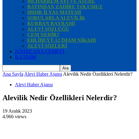
MUHARREM AYI VE AŞURE
BATINDAN ZAHİRE YOLUMUZ
HIDIR İLYAS MATEMİ
SORULARLA ALEVİLİK
KURBAN BAYRAMI
ALEVİ SÖZLÜĞÜ
CEM NEDİR?
EHLİBEYT-12 İMAM NİKAHI
ALEVİ SÖZLERİ
ZÖHRE ANA CEMEVİ
İLETİŞİM
Ana Sayfa
Alevi Haber Ajansı
Alevilik Nedir Özellikleri Nelerdir?
Alevi Haber Ajansı
Alevilik Nedir Özellikleri Nelerdir?
19 Aralık 2023
4.966 views