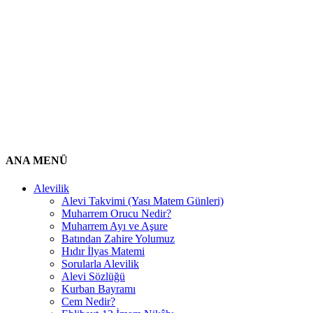
ANA MENÜ
Alevilik
Alevi Takvimi (Yası Matem Günleri)
Muharrem Orucu Nedir?
Muharrem Ayı ve Aşure
Batından Zahire Yolumuz
Hıdır İlyas Matemi
Sorularla Alevilik
Alevi Sözlüğü
Kurban Bayramı
Cem Nedir?