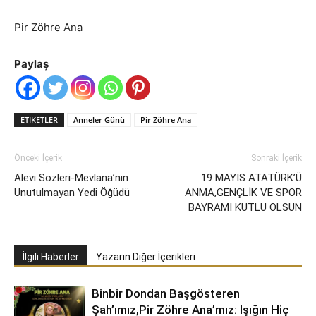
Pir Zöhre Ana
Paylaş
ETIKETLER
Anneler Günü
Pir Zöhre Ana
Önceki İçerik
Sonraki İçerik
Alevi Sözleri-Mevlana’nın
19 MAYIS ATATÜRK’Ü
Unutulmayan Yedi Öğüdü
ANMA,GENÇLİK VE SPOR
BAYRAMI KUTLU OLSUN
İlgili Haberler
Yazarın Diğer İçerikleri
Binbir Dondan Başgösteren
Şah’ımız,Pir Zöhre Ana’mız: Işığın Hiç