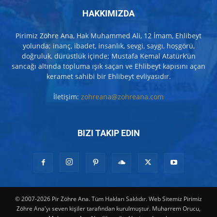
HAKKIMIZDA
Pirimiz
Zöhre Ana
, Hak Muhammed Ali, 12 İmam, Ehlibeyt
yolunda; inanç, ibadet, insanlık, sevgi, saygı, hoşgörü,
doğruluk, dürüstlük içinde; Mustafa Kemal Atatürk’ün
sancağı altında topluma ışık saçan ve Ehlibeyt kapısını açan
keramet sahibi bir Ehlibeyt evliyasıdır.
İletişim:
zohreana@zohreana.com
BIZI TAKIP EDIN
© 2007-2026 Pir Zöhre Ana. Tüm Hakları Saklıdır. Web Sitemiz Pirimiz
Zöhre Ana'yı seven kişiler tarafından kurulmuştur. Muharrem Orucu,