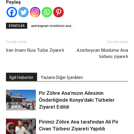
Paylaş
ETIKETLER
azerbaycan müslüme ana
Önceki İçerik
Sonraki İçerik
İran İmam Rıza Türbe Ziyareti
Azerbeycan Müslüme Ana
türbesi ziyareti
İlgili Haberler
Yazarın Diğer İçerikleri
Pir Zöhre Ana’mızın Ailesinin
Önderliğinde Konya’daki Türbeler
Ziyaret Edildi
Pirimiz Zöhre Ana tarafından Ali Pir
Civan Türbesi Ziyareti Yapıldı